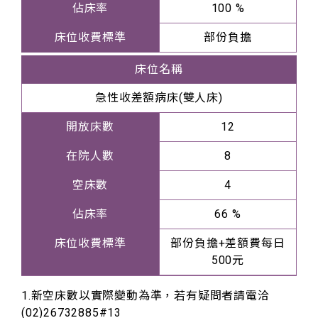
佔床率
100 %
床位收費標準
部份負擔
床位名稱
急性收差額病床(雙人床)
開放床數
12
在院人數
8
空床數
4
佔床率
66 %
床位收費標準
部份負擔+差額費每日
500元
1.新空床數以實際變動為準，若有疑問者請電洽
(02)26732885#13