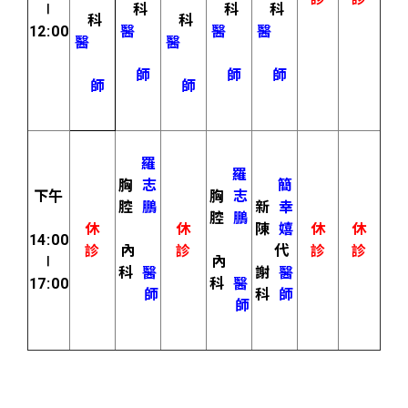
∣
科
科
科
科
科
12:00
醫
醫
醫
醫
醫
師
師
師
師
師
羅
羅
胸
志
簡
下午
胸
志
腔
鵬
新
幸
腔
鵬
休
休
陳
嬉
休
休
14:00
診
內
診
代
診
診
∣
內
科
醫
謝
醫
17:00
科
醫
師
科
師
師