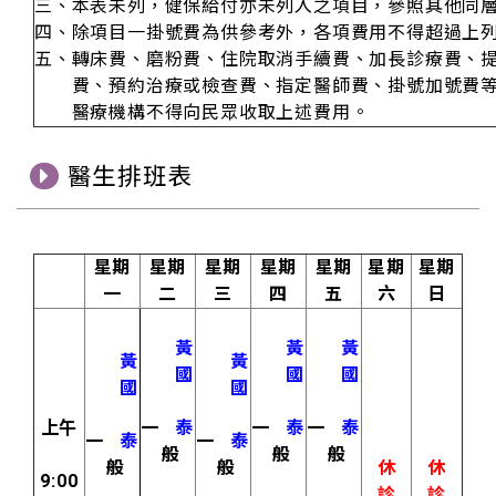
三、本表未列，健保給付亦未列入之項目，參照其他同
四、除項目一掛號費為供參考外，各項費用不得超過上
五、轉床費、磨粉費、住院取消手續費、加長診療費、
費、預約治療或檢查費、指定醫師費、掛號加號費等
醫療機構不得向民眾收取上述費用。
醫生排班表
星期
星期
星期
星期
星期
星期
星期
一
二
三
四
五
六
日
黃
黃
黃
黃
黃
國
國
國
國
國
上午
一
泰
一
泰
一
泰
一
泰
一
泰
般
般
般
般
般
休
休
9:00
診
診