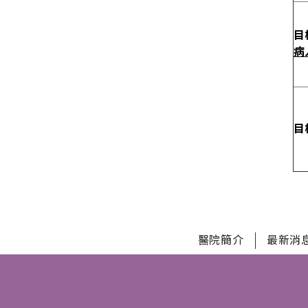
目
病
目
醫院簡介
最新消